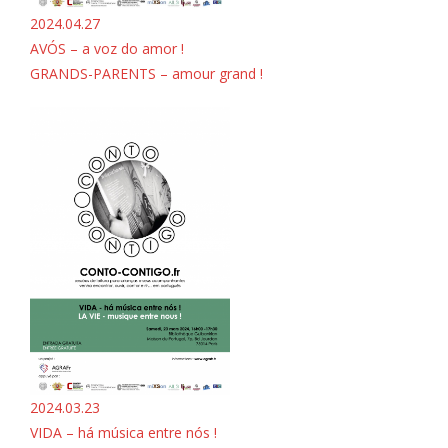
2024.04.27
AVÓS – a voz do amor !
GRANDS-PARENTS – amour grand !
2024.03.23
VIDA – há música entre nós !