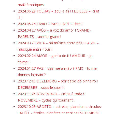
mathématiques
2024.06.29 FOLHAS – aqui e ali ! FEUILLES – ici et
là !
2024.05.25 LIVRO – livre ! LIVRE – libre !
2024.04.27 AVÓS – a voz do amor ! GRAND-
PARENTS – amour grand !
2024.03.23 VIDA – há música entre nós ! LA VIE –
musique entre nous !
2024.02.24 AMOR – gosto de ti ! AMOUR – je
t’aime !
2024.01.27 PAZ – dás-me a mão ? PAIX – tu me
donnes la main ?
2023.12.16 DEZEMBRO – por baixo do pinheiro !
DÉCEMBRE – sous le sapin !
2023.11.25 NOVEMBRO – ciclos à roda !
NOVEMBRE – cycles qui tournent !
2023.10.28 AGOSTO – estrelas, planetas e círculos
! AOÛT – étoiles, planètes et cercles ! SETEMBRO