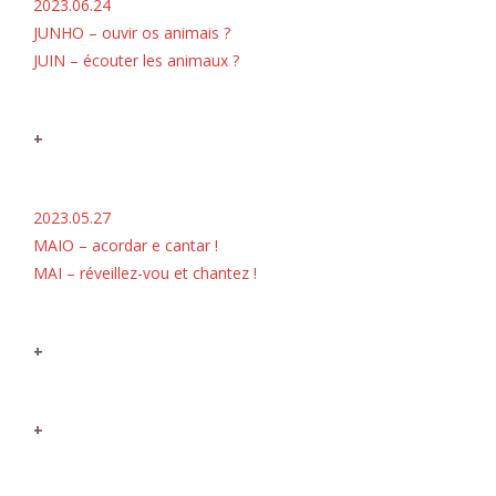
2023.06.24
JUNHO – ouvir os animais ?
JUIN – écouter les animaux ?
+
2023.05.27
MAIO – acordar e cantar !
MAI – réveillez-vou et chantez !
+
+