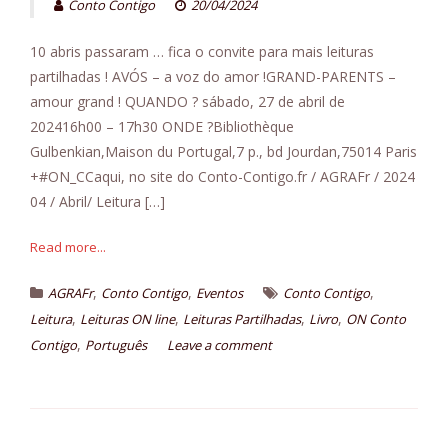
Conto Contigo
20/04/2024
n
t
10 abris passaram … fica o convite para mais leituras
partilhadas ! AVÓS – a voz do amor !GRAND-PARENTS –
amour grand ! QUANDO ? sábado, 27 de abril de
202416h00 – 17h30 ONDE ?Bibliothèque
Gulbenkian,Maison du Portugal,7 p., bd Jourdan,75014 Paris
+#ON_CCaqui, no site do Conto-Contigo.fr / AGRAFr / 2024
04 / Abril/ Leitura […]
Read more...
,
,
,
AGRAFr
Conto Contigo
Eventos
Conto Contigo
,
,
,
,
Leitura
Leituras ON line
Leituras Partilhadas
Livro
ON Conto
,
Contigo
Português
Leave a comment