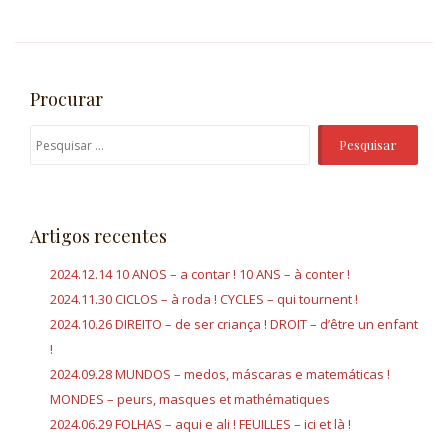
Procurar
P
e
s
q
Artigos recentes
u
i
2024.12.14 10 ANOS – a contar ! 10 ANS – à conter !
s
2024.11.30 CICLOS – à roda ! CYCLES – qui tournent !
a
2024.10.26 DIREITO – de ser criança ! DROIT – d’être un enfant
r
!
p
2024.09.28 MUNDOS – medos, máscaras e matemáticas !
o
MONDES – peurs, masques et mathématiques
r
2024.06.29 FOLHAS – aqui e ali ! FEUILLES – ici et là !
: