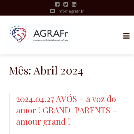
info@agrafr.fr
S
k
Mês:
Abril 2024
i
p
t
o
2024.04.27 AVÓS – a voz do
c
amor ! GRAND-PARENTS –
o
n
amour grand !
t
e