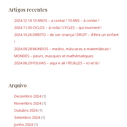
q
Artigos recentes
u
i
2024.12.14 10 ANOS – a contar ! 10 ANS – à conter !
s
2024.11.30 CICLOS – à roda ! CYCLES – qui tournent !
a
2024.10.26 DIREITO – de ser criança ! DROIT – d’être un enfant
r
!
p
2024.09.28 MUNDOS – medos, máscaras e matemáticas !
o
MONDES – peurs, masques et mathématiques
r
2024.06.29 FOLHAS – aqui e ali ! FEUILLES – ici et là !
:
Arquivo
Dezembro 2024
(1)
Novembro 2024
(1)
Outubro 2024
(1)
Setembro 2024
(1)
Junho 2024
(1)