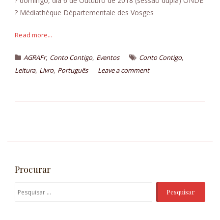
? domingo, dia 6 de Outubro de 2018 (sessao dupla) ONDE
n
? Médiathèque Départementale des Vosges
t
Read more...
,
,
,
AGRAFr
Conto Contigo
Eventos
Conto Contigo
,
,
Leitura
Livro
Português
Leave a comment
Procurar
P
e
s