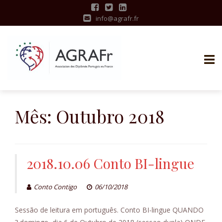
info@agrafr.fr
S
k
Mês:
Outubro 2018
i
p
t
o
2018.10.06 Conto BI-lingue
c
o
Conto Contigo
06/10/2018
n
t
Sessão de leitura em português. Conto BI-lingue QUANDO
e