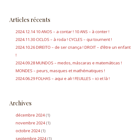
l
c
’
h
Articles récents
e
a
r
2024.12.14 10 ANOS – a contar ! 10 ANS – à conter !
r
c
2024.11.30 CICLOS – à roda ! CYCLES – qui tournent !
h
t
2024.10.26 DIREITO – de ser criança ! DROIT – d’être un enfant
e
!
i
r
2024.09.28 MUNDOS – medos, máscaras e matemáticas !
c
MONDES – peurs, masques et mathématiques !
:
2024.06.29 FOLHAS – aqui e ali ! FEUILLES – ici et là !
l
e
Archives
décembre 2024
(1)
novembre 2024
(1)
octobre 2024
(1)
septembre 2024
(1)