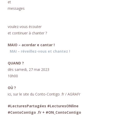
et
messages
voulez-vous écouter
et continuer à chanter ?
MAIO – acordar e cantar !
MAI – réveillez-vous et chantez !
QUAND ?
dès samedi, 27 mai 2023
10h00
OÙ ?
ici, sur le site du Conto-Contigo .fr / AGRAFr
#LecturesPartagées #LecturesONline
#ContoContigo .fr + #ON_ContoContigo