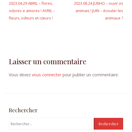
2023.04.29 ABRIL – flores,
2023.06.24 JUNHO – ouvir os
a
odores e amores ! AVRIL –
animais ! JUIN – écouter les
fleurs, odeurs et cœurs !
animaux ?
v
i
g
a
Laisser un commentaire
t
i
Vous devez
vous connecter
pour publier un commentaire.
o
n
d
Rechercher
e
R
e