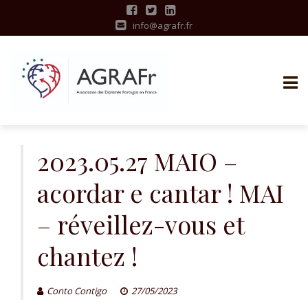
info@agrafr.fr
S
k
2023.05.27 MAIO –
i
acordar e cantar ! MAI
p
t
– réveillez-vous et
o
c
chantez !
o
n
t
Conto Contigo
27/05/2023
e