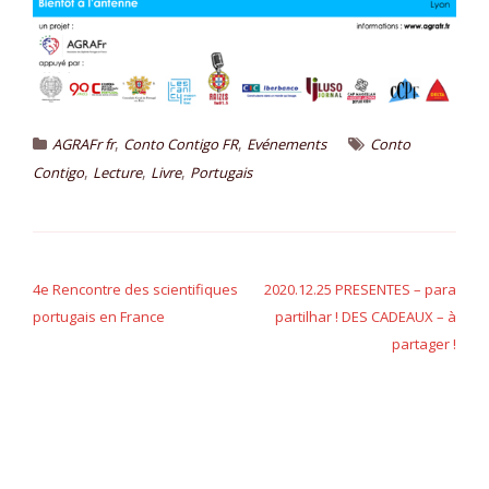
,
,
AGRAFr fr
Conto Contigo FR
Evénements
Conto
,
,
,
Contigo
Lecture
Livre
Portugais
N
4e Rencontre des scientifiques
2020.12.25 PRESENTES – para
a
portugais en France
partilhar ! DES CADEAUX – à
partager !
v
i
g
a