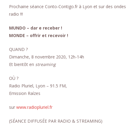
n
Prochaine séance Conto-Contigo.fr à Lyon et sur des ondes
t
radio !!!
MUNDO – dar e receber !
MONDE – offrir et recevoir !
QUAND ?
Dimanche, 8 novembre 2020, 12h-14h
Et bientôt en
streaming
OÙ ?
Radio Pluriel, Lyon – 91.5 FM,
Emission Raízes
sur
www.radiopluriel.fr
(SÉANCE DIFFUSÉE PAR RADIO & STREAMING)