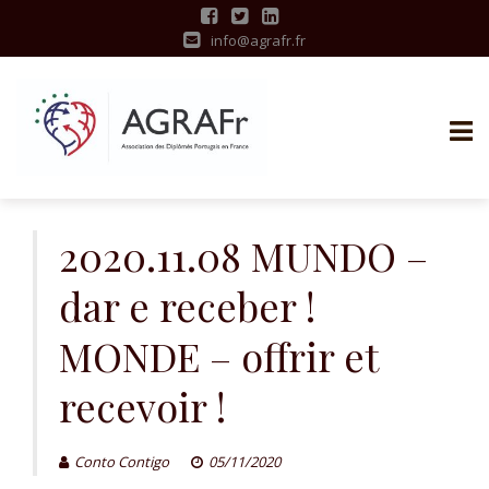
info@agrafr.fr
S
k
2020.11.08 MUNDO –
i
dar e receber !
p
t
MONDE – offrir et
o
c
recevoir !
o
n
t
Conto Contigo
05/11/2020
e