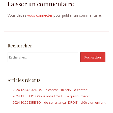
Laisser un commentaire
t
i
Vous devez
vous connecter
pour publier un commentaire.
o
n
d
Rechercher
e
R
e
l
c
’
h
Articles récents
e
a
r
2024.12.14 10 ANOS – a contar ! 10 ANS – à conter !
r
c
2024.11.30 CICLOS – à roda ! CYCLES – qui tournent !
h
t
2024.10.26 DIREITO – de ser criança ! DROIT – d’être un enfant
e
!
r